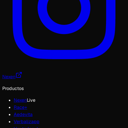
Nexen
Productos
Nexen
Live
Race+
Aedevita
Verbalizapp