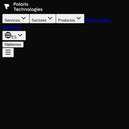
Blog
Empleo
Servicios
Sectores
Productos
Nosotros
ES
Hablemos
FAQ
Preguntas frecuentes
Todo lo que necesitas saber antes de empezar a trabajar
con nosotros.
Sobre nosotros